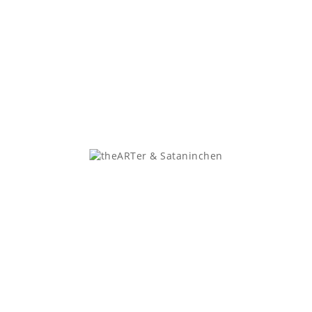
EN ARTIKEL GEKAUFT HABEN,
Dein Konto
Kategorie
Persönliche Infos
Sataninchen