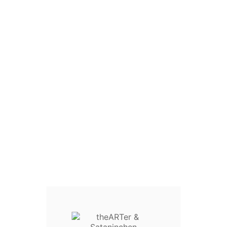
Dein Konto
Kategorie


Sataninchen


Musik

Shirts

Patches

Aufkleber

Metal Police Department

Divers

theARTer
en, Sonderangebote, Downloads usw. Du kannst dein Einverständnis je