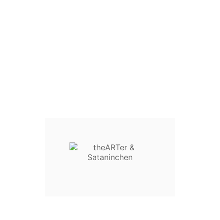
Girlie / Lady Shirts:
i. d. R. "Fruit Of The Loom" Ladies Ringspun Premium T
195 g/qm, feminine Passform, weicher Griff
Männer:
i. d. R. "Fruit Of The Loom" Heavy Cotton T
195 g/qm
Männer- und Girlie-Shirts findest du hier
>>> zu Männer- und Girlie-Shirts
Kunden, die diesen Artikel
gekauft haben, kauften auch ...